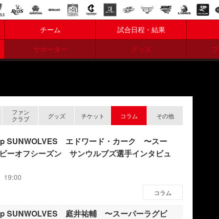
チーム
試合日程・結果
サポーター
グッズ
フ
ファン
グッズ
チケット
コラム
その他
クラブ
w Up SUNWOLVES エドワード・カーク 〜スー
ビーオフシーズン サンウルブズ選手インタビュ
 19:00
コラム
w Up SUNWOLVES 庭井祐輔 〜スーパーラグビ