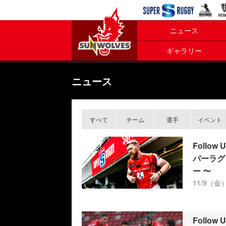
ニュース
ギャラリー
ニュース
すべて
チーム
選手
イベント
Follo
パーラグ
ー 〜
11/9（金）
Follo