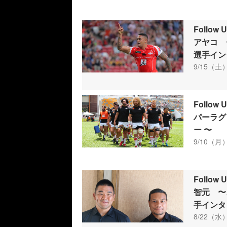
Follo
アヤコ 
選手イン
9/15（土）
Follo
パーラグ
ー 〜
9/10（月）
Follo
智元 〜
手インタ
8/22（水）