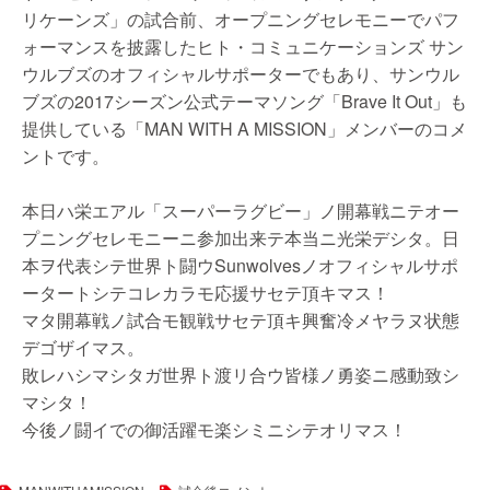
リケーンズ」の試合前、オープニングセレモニーでパフ
ォーマンスを披露したヒト・コミュニケーションズ サン
ウルブズのオフィシャルサポーターでもあり、サンウル
ブズの2017シーズン公式テーマソング「Brave It Out」も
提供している「MAN WITH A MISSION」メンバーのコメ
ントです。
本日ハ栄エアル「スーパーラグビー」ノ開幕戦ニテオー
プニングセレモニーニ参加出来テ本当ニ光栄デシタ。日
本ヲ代表シテ世界ト闘ウSunwolvesノオフィシャルサポ
ータートシテコレカラモ応援サセテ頂キマス！
マタ開幕戦ノ試合モ観戦サセテ頂キ興奮冷メヤラヌ状態
デゴザイマス。
敗レハシマシタガ世界ト渡リ合ウ皆様ノ勇姿ニ感動致シ
マシタ！
今後ノ闘イでの御活躍モ楽シミニシテオリマス！