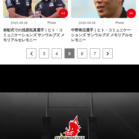
44
40
2020.08.08
Photo
2020.08.08
Photo
表彰式での浅原拓真選手｜ヒト・コ
中野将伍選手｜ヒト・コミュニケー
ミュニケーションズ サンウルブズ メ
ションズ サンウルブズ メモリアルセ
モリアルセレモニー
レモニー
3
4
5
6
7