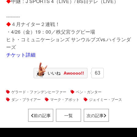
◆
中継：J SPORTS 4（LIVE）/ BS日テレ（LIVE）
---------
◆
４月ナイター２連戦！
・4/26（金）19：00／秩父宮ラグビー場
ヒト・コミュニケーションズ サンウルブズvs.ハイランダ
ーズ
チケット詳細
63
いいね
Awoooo!!
ゲラード・ファンデンヒーファー
ベン・ガンター
ダン・プライアー
マーク・アボット
ジェイミー・ブース
前の記事
一覧
次の記事