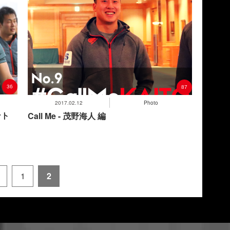
36
87
2017.02.12
Photo
ント
Call Me - 茂野海人 編
1
2