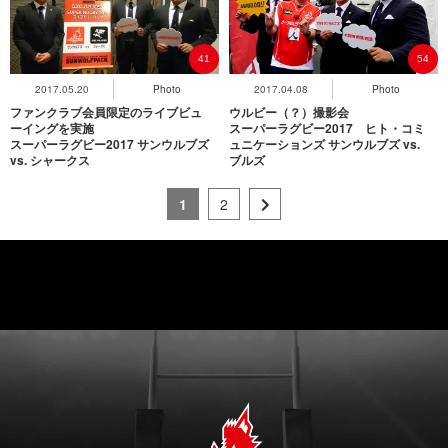
41
54
2017.05.20
Photo
2017.04.08
Photo
ファンクラブ会員限定のライブビュ
ウルビー（？）撮影会
ーイングを実施
スーパーラグビー2017 ヒト・コミ
スーパーラグビー2017 サンウルブズ
ュニケーションズ サンウルブズ vs.
vs. シャークス
ブルズ
1
2