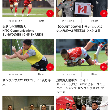
54
32
2019.02.17
Photo
2019.02.14
Photo
先発した茂野海⼈
【COUNT DOWN‼】サンウルブズ
HITO-Communications
シンガポール開幕戦まであと２日！
SUNWOLVES 10-45 SHARKS
24
111
2019.02.06
Photo
2017.07.15
Photo
サンウルブズ2019スコッド：茂野海
茂野海人選手のトライ！
人
スーパーラグビー2017 ヒト・コミュ
ニケーションズ サンウルブズ vs. ブ
ルーズ