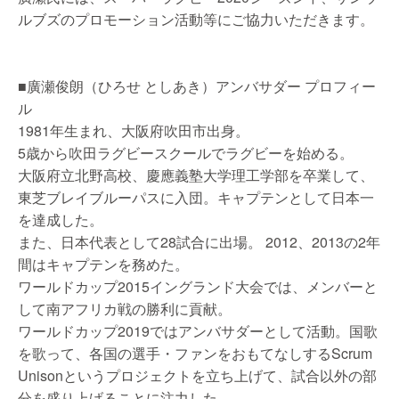
ルブズのプロモーション活動等にご協力いただきます。
■廣瀬俊朗（ひろせ としあき）アンバサダー プロフィー
ル
1981年生まれ、大阪府吹田市出身。
5歳から吹田ラグビースクールでラグビーを始める。
大阪府立北野高校、慶應義塾大学理工学部を卒業して、
東芝ブレイブルーパスに入団。キャプテンとして日本一
を達成した。
また、日本代表として28試合に出場。 2012、2013の2年
間はキャプテンを務めた。
ワールドカップ2015イングランド大会では、メンバーと
して南アフリカ戦の勝利に貢献。
ワールドカップ2019ではアンバサダーとして活動。国歌
を歌って、各国の選手・ファンをおもてなしするScrum
Unisonというプロジェクトを立ち上げて、試合以外の部
分を盛り上げることに注力した。