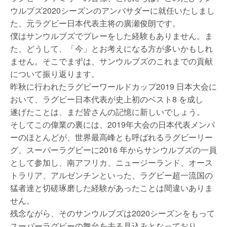
ウルブズ2020シーズンのアンバサダーに就任いたしまし
た、元ラグビー日本代表主将の廣瀬俊朗です。
僕はサンウルブズでプレーをした経験もありません。ま
た、どうして、「今」とお考えになる方が多いかもしれ
ません。そこでまずは、サンウルブズのこれまでの貢献
について振り返ります。
昨秋に行われたラグビーワールドカップ2019 日本大会に
おいて、ラグビー日本代表が史上初のベスト8 を成し
遂げたことは、まだ皆さんの記憶に新しいでしょう。
そしてこの偉業の裏には、2019年大会の日本代表メンバ
ーのほとんどが、世界最高峰とも呼ばれるラグビーリー
グ、スーパーラグビーに2016 年からサンウルブズの一員
として参加し、南アフリカ、ニュージーランド、オース
トラリア、アルゼンチンといった、ラグビー超一流国の
猛者達と切磋琢磨した経験があったことは間違いありま
せん。
残念ながら、そのサンウルブズは2020シーズンをもって
スーパーラグビーの舞台を去る見込みとなっており、