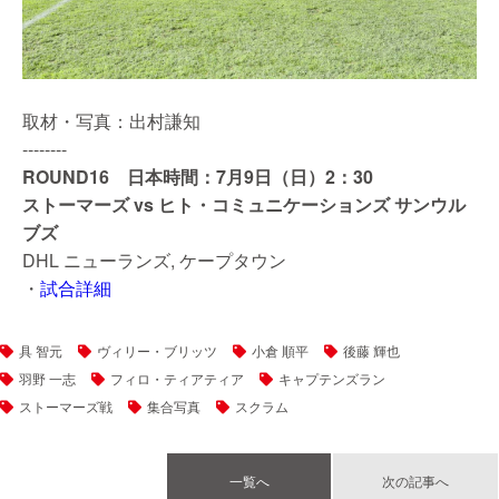
取材・写真：出村謙知
--------
ROUND16 日本時間：7月9日（日）2：30
ストーマーズ vs ヒト・コミュニケーションズ サンウル
ブズ
DHL ニューランズ, ケープタウン
・
試合詳細
具 智元
ヴィリー・ブリッツ
小倉 順平
後藤 輝也
羽野 一志
フィロ・ティアティア
キャプテンズラン
ストーマーズ戦
集合写真
スクラム
一覧へ
次の記事へ