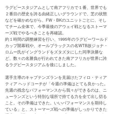
ラグビースタジアムとして南アフリカで１番、世界でも
２番目の歴史を誇る由緒正しいグラウンドで、芝の状態
などを確かめながら、FW・BKのユニットごとに、そし
てチーム全体で、今季最後のアウェイ戦となるストーマ
ーズ戦でやるべきことを再確認。
約１時間の調整練習を行い、1995年のラグビーワールド
カップ開幕戦や、オールブラックスの名WTB故ジョナ・
ロムー氏がイングランドをズタズタにした同準決勝な
ど、数々の名勝負が行われてきた南アフリカが世界に誇
るラグビースタジアムを後にしました。
選手主導のキャプテンズランを見届けたフィロ・ティア
ティア ヘッドコーチが「今週の準備はとても良かった。
先週の残念なパフォーマンスから我々ができるのは、ニ
ューランズという特別な場所で持てる力を全て出し切る
こと。その準備はできた。いいパフォーマンスを期待し
ている」と、ストーマーズ戦への準備がしっかりできた