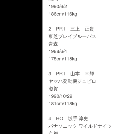
1990/6/2
186cm/116kg
2 PR1 三上 正貴
東芝ブレイブルーパス
青森
1988/6/4
178cm/115kg
3 PR1 山本 幸輝
ヤマハ発動機ジュビロ
滋賀
1990/10/29
181cm/118kg
4 HO 坂手 淳史
パナソニック ワイルドナイツ
京都