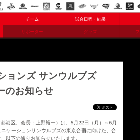
チーム
試合日程・結果
サポーター
グッズ
フ
ションズ サンウルブズ
ーのお知らせ
都港区、会長：上野裕一）は、5月22日（月）～5月
ュニケーションサンウルブズの東京合宿に向けた、合
で、以下の通りお知らせいたします。