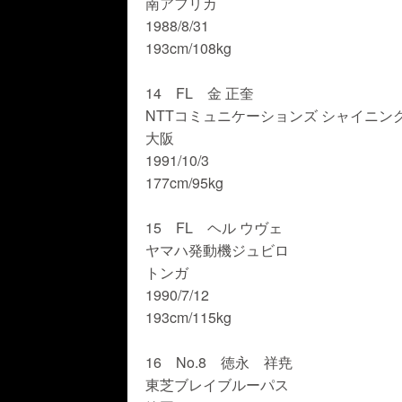
南アフリカ
1988/8/31
193cm/108kg
14 FL 金 正奎
NTTコミュニケーションズ シャイニン
大阪
1991/10/3
177cm/95kg
15 FL ヘル ウヴェ
ヤマハ発動機ジュビロ
トンガ
1990/7/12
193cm/115kg
16 No.8 徳永 祥尭
東芝ブレイブルーパス