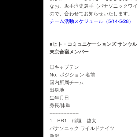
なお、坂手淳史選手（パナソニックワ
ので、合わせてお知らせいたします。
チーム活動スケジュール（5/14-5/28）
■ヒト・コミュニケーションズ サンウ
東京合宿メンバー
◎キャプテン
No. ポジション 名前
国内所属チーム
出身地
生年月日
身長/体重
-------------------
1 PR1 稲垣 啓太
パナソニック ワイルドナイツ
新潟