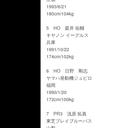
1993/6/21
180cm/104kg
5 HO 庭井 祐輔
キヤノン イーグルス
兵庫
1991/10/22
174cm/102kg
6 HO 日野 剛志
ヤマハ発動機ジュビロ
福岡
1990/1/20
172cm/100kg
7 PR3 浅原 拓真
東芝ブレイブルーパス
山梨