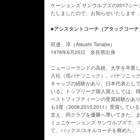
ケーションズ サンウルブズの2017
たしましたので、お知らせいたします
■アシスタントコーチ（アタックコーチ
田邉 淳（Atsushi Tanabe）
1978年6月25日 奈良県出身
ニュージーランドの高校、大学を卒業し
入社（現パナソニック）。パナソニック 
キャップの経験があり、日本代表として
いる。トップリーグ個人賞としては、
ベストフィフティーンの受賞経験があ
も3度（2008,2010,2011）受賞
支え、同クラブを優勝へ導いてきた。ま
ミュニケーションズ サンウルブズで、
て、バックス/スキルコーチを務めた。