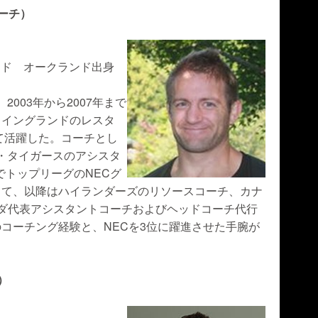
ーチ）
ランド オークランド出身
2003年から2007年まで
、イングランドのレスタ
して活躍した。コーチとし
ー・タイガースのアシスタ
でトップリーグのNECグ
して、以降はハイランダーズのリソースコーチ、カナ
ダ代表アシスタントコーチおよびヘッドコーチ代行
コーチング経験と、NECを3位に躍進させた手腕が
）