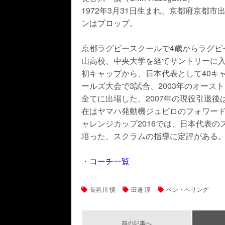
1972年3月31日生まれ、京都府京都
ンはプロップ。
京都ラグビースクールで4歳からラグビ
山高校、中央大学を経てサントリーに入
初キャップから、日本代表として40キャ
ールズ大会で3試合、2003年のオース
全てに出場した。2007年の現役引退
在はヤマハ発動機ジュビロのフォワード
ャレンジカップ2016では、日本代表
培った、スクラムの指導に定評がある
・
コーチ一覧
長谷川 慎
田邉 淳
ベン・ヘリング
前の記事へ