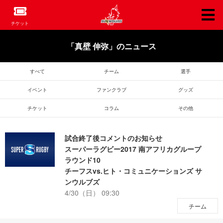
チケット
「真壁 伸弥」のニュース
すべて
チーム
選手
イベント
ファン
クラブ
グッズ
チケット
コラム
その他
試合終了後コメントのお知らせ
スーパーラグビー2017 南アフリカグループ
ラウンド10
チーフスvs.ヒト・コミュニケーションズ サ
ンウルブズ
4/30（日） 09:30
チーム