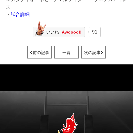
ス
・
試合詳細
91
いいね
Awoooo!!
前の記事
一覧
次の記事