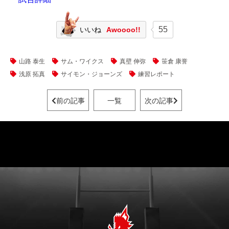
55
いいね
Awoooo!!
山路 泰生
サム・ワイクス
真壁 伸弥
笹倉 康誉
浅原 拓真
サイモン・ジョーンズ
練習レポート
前の記事
一覧
次の記事