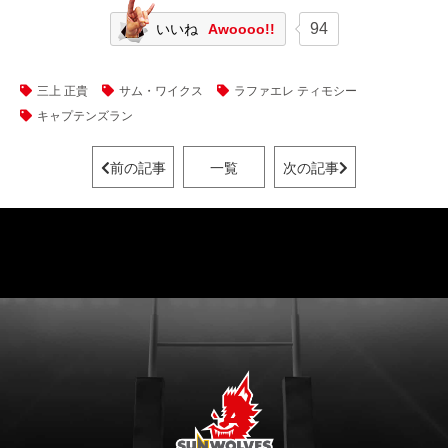
94
いいね
Awoooo!!
三上 正貴
サム・ワイクス
ラファエレ ティモシー
キャプテンズラン
前の記事
一覧
次の記事