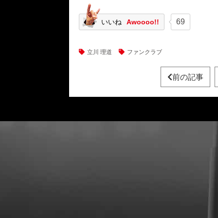
69
いいね
Awoooo!!
立川 理道
ファンクラブ
前の記事