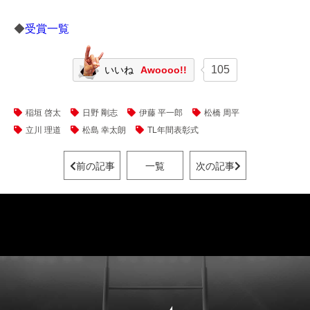
◆
受賞一覧
105
いいね
Awoooo!!
稲垣 啓太
日野 剛志
伊藤 平一郎
松橋 周平
立川 理道
松島 幸太朗
TL年間表彰式
前の記事
一覧
次の記事