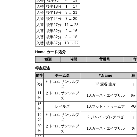
入替
後半7分
4 → 19
入替
後半18分
1 → 17
入替
後半19分
9 → 21
入替
後半24分
7 → 20
入替
後半27分
11 → 23
入替
後半32分
2 → 16
入替
後半32分
3 → 18
入替
後半37分
13 → 22
Home カード/処分
種類
時間
背番号
内
得点経過
前半
チーム名
#.Name
種
ヒトコム サンウルブ
9分
13.森谷 圭介
T
ズ
11
ヒトコム サンウルブ
10.ガース・エイプリル
Gx
分
ズ
15
レベルズ
10.マット・トゥームア
PG
分
19
ヒトコム サンウルブ
2.ジャバ・ブレグバゼ
T
分
ズ
20
ヒトコム サンウルブ
10.ガース・エイプリル
G
分
ズ