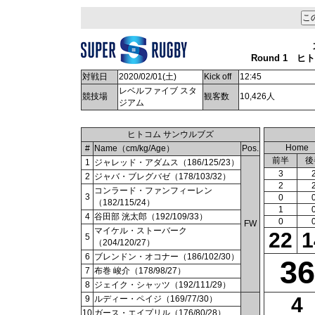
Round 1 
対戦日
2020/02/01(土)
Kick off
12:45
レベルファイブ スタ
競技場
観客数
10,426人
ジアム
ヒトコム サンウルブズ
Home
#
Name（cm/kg/Age）
Pos.
前半
後
1
ジャレッド・アダムス（186/125/23）
3
2
ジャバ・ブレグバゼ（178/103/32）
2
コンラード・ファンフィーレン
3
0
（182/115/24）
1
4
谷田部 洸太郎（192/109/33）
0
FW
マイケル・ストーバーク
22
1
5
（204/120/27）
6
ブレンドン・オコナー（186/102/30）
36
7
布巻 峻介（178/98/27）
8
ジェイク・シャッツ（192/111/29）
4
9
ルディー・ペイジ（169/77/30）
10
ガース・エイプリル（176/80/28）