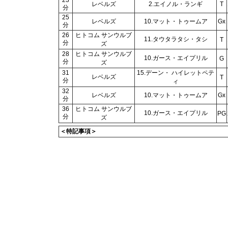
23
レベルズ
2.エイノル・ランギ
T
分
25
レベルズ
10.マット・トゥームア
Gx
分
26
ヒトコム サンウルブ
11.タウタラタシ・タシ
T
分
ズ
28
ヒトコム サンウルブ
10.ガース・エイプリル
G
分
ズ
31
15.デーン・ ハイレットペテ
レベルズ
T
分
ィ
32
レベルズ
10.マット・トゥームア
Gx
分
36
ヒトコム サンウルブ
10.ガース・エイプリル
PG
分
ズ
＜特記事項＞