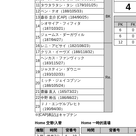
4
11
タウタラタシ・タシ（179/101/25）
12
ベン・テオ（188/105/33）
BK
13
森谷 圭介 [CAP]（184/90/25）
シオサイア・フィフィタ
PK
FK
14
（187/103/21）
6
0
ジェームス・ダーガヴィル
6
0
15
（187/94/27）
12
0
16
レニ・アピサイ（182/108/23）
17
クリス・イーヴズ（188/118/32）
ヘンカス・ファンヴィック
18
（183/115/27）
ジャスティン・ダウニー
19
（193/102/33）
Re.
ミッチ・ジェイコブソン
20
（188/105/24）
21
齋藤 直人（165/73/22）
22
中野 将伍（186/98/22）
ＪＪ・エンゲルブレヒト
23
（190/94/30）
※[CAP]表記はキャプテン
Home 交替/入替
Home 一時的退場
種類
時間
背番号
時間
背番号